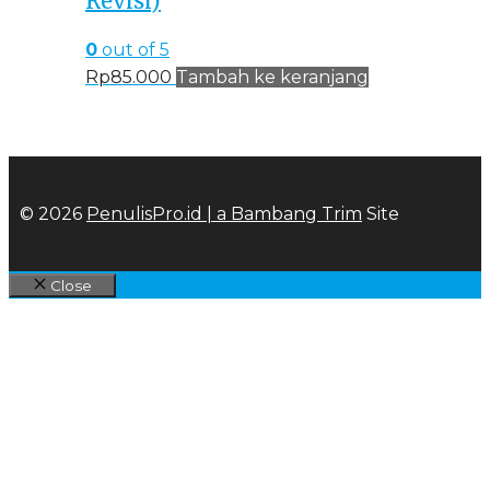
Revisi)
0
out of 5
Rp
85.000
Tambah ke keranjang
© 2026
PenulisPro.id | a
Bambang Trim
Site
Close