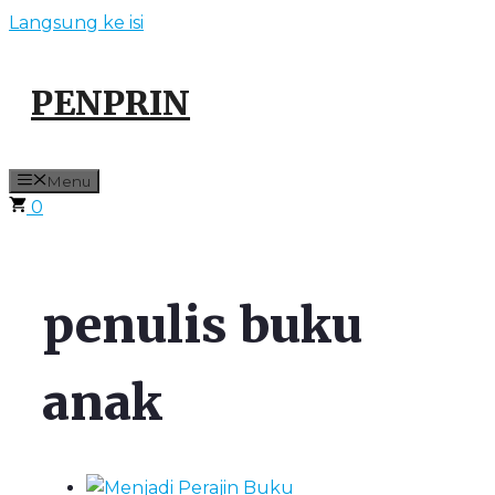
Langsung ke isi
PENPRIN
Menu
0
penulis buku
anak