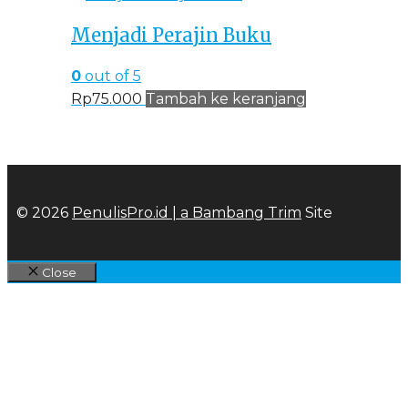
Menjadi Perajin Buku
0
out of 5
Rp
75.000
Tambah ke keranjang
© 2026
PenulisPro.id | a
Bambang Trim
Site
Close