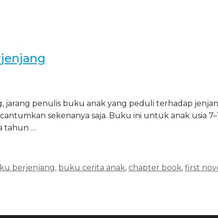
rjenjang
g, jarang penulis buku anak yang peduli terhadap jenja
icantumkan sekenanya saja. Buku ini untuk anak usia 7–1
a tahun …
ku berjenjang
,
buku cerita anak
,
chapter book
,
first nov