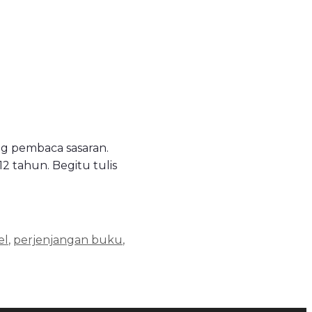
ng pembaca sasaran.
2 tahun. Begitu tulis
el
,
perjenjangan buku
,