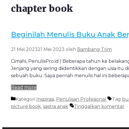
chapter book
Beginilah Menulis Buku Anak Be
21 Mei 2023
21 Mei 2023
oleh
Bambang Trim
Cimahi, PenulisPro.id | Beberapa tahun ke belakan
Jenjang yang sering diidentikkan dengan usia itu d
sebuah buku. Saya pernah menulis hal ini beberap
Read more
Kategori
Inspirasi
,
Penulisan Profesional
Tag
bu
picture book
,
sastra anak
Tinggalkan komentar