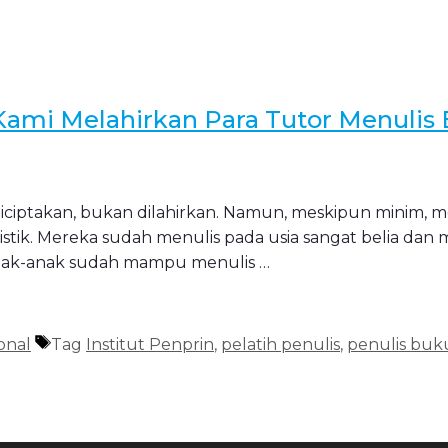
 Kami Melahirkan Para Tutor Menulis
tu diciptakan, bukan dilahirkan. Namun, meskipun minim
istik. Mereka sudah menulis pada usia sangat belia da
anak-anak sudah mampu menulis …
onal
Tag
Institut Penprin
,
pelatih penulis
,
penulis buk