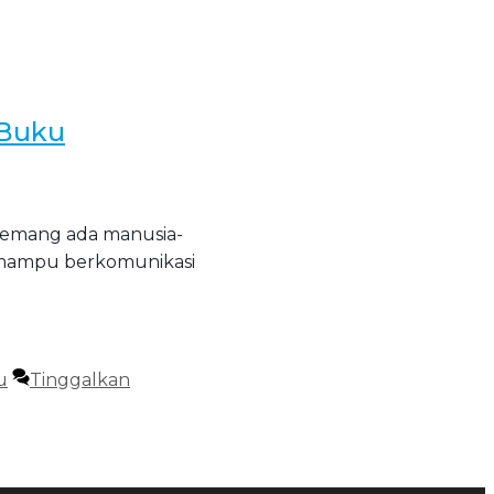
 Buku
, memang ada manusia-
n mampu berkomunikasi
u
Tinggalkan