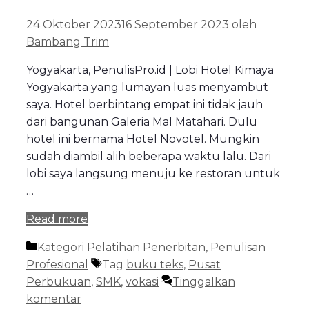
24 Oktober 2023
16 September 2023
oleh
Bambang Trim
Yogyakarta, PenulisPro.id | Lobi Hotel Kimaya
Yogyakarta yang lumayan luas menyambut
saya. Hotel berbintang empat ini tidak jauh
dari bangunan Galeria Mal Matahari. Dulu
hotel ini bernama Hotel Novotel. Mungkin
sudah diambil alih beberapa waktu lalu. Dari
lobi saya langsung menuju ke restoran untuk
…
Read more
Kategori
Pelatihan Penerbitan
,
Penulisan
Profesional
Tag
buku teks
,
Pusat
Perbukuan
,
SMK
,
vokasi
Tinggalkan
komentar