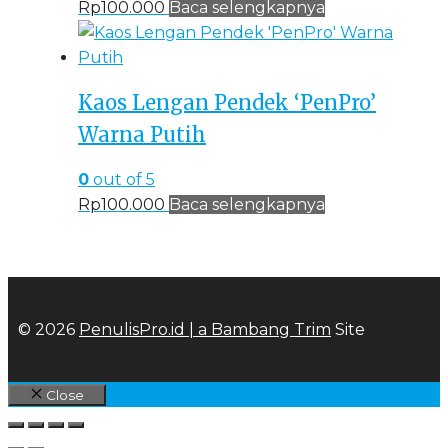
Rp
100.000
Baca selengkapnya
Kaos Lengan Pendek ‘PenPro’
Warna Putih
0
out of 5
Rp
100.000
Baca selengkapnya
© 2026
PenulisPro.id | a
Bambang Trim
Site
Close