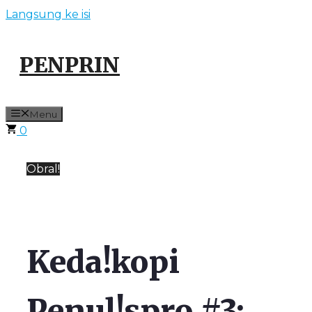
Langsung ke isi
PENPRIN
Menu
0
Obral!
Keda!kopi
Penul!spro #3: