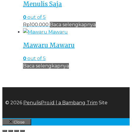
Menulis Saja
0
out of 5
Rp
100.000
Baca selengkapnya
Mawaru Mawaru
0
out of 5
Baca selengkapnya
© 2026
PenulisPro.id | a
Bambang Trim
Site
Close