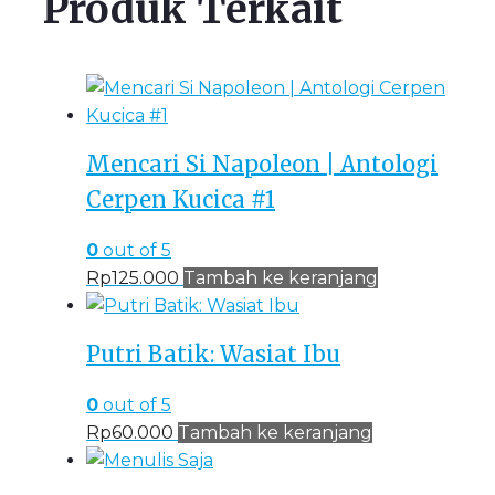
Produk Terkait
Mencari Si Napoleon | Antologi
Cerpen Kucica #1
0
out of 5
Rp
125.000
Tambah ke keranjang
Putri Batik: Wasiat Ibu
0
out of 5
Rp
60.000
Tambah ke keranjang