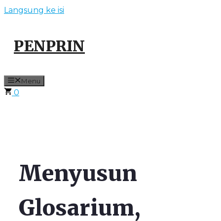
Langsung ke isi
PENPRIN
Menu
0
Menyusun
Glosarium,