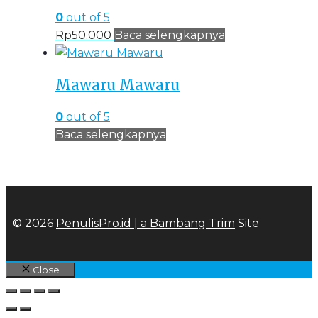
0
out of 5
Rp
50.000
Baca selengkapnya
Mawaru Mawaru
0
out of 5
Baca selengkapnya
© 2026
PenulisPro.id | a
Bambang Trim
Site
Close