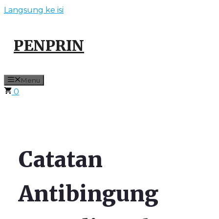
Langsung ke isi
PENPRIN
Menu
0
Catatan
Antibingung