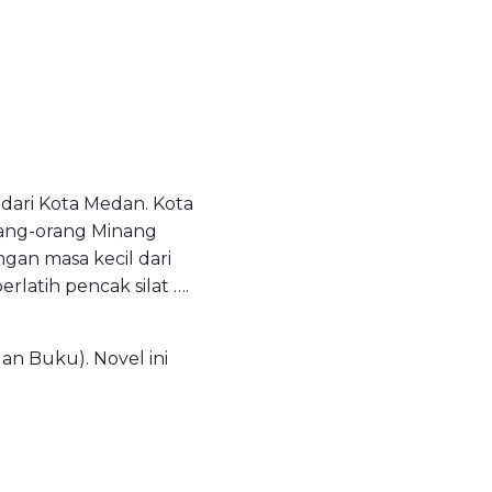
r dari Kota Medan. Kota
orang-orang Minang
gan masa kecil dari
berlatih pencak silat ….
.
n Buku). Novel ini