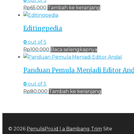
0
out of 5
Rp
65.000
Tambah ke keranjang
Editingpedia
0
out of 5
Rp
100.000
Baca selengkapnya
Panduan Pemula Menjadi Editor And
0
out of 5
Rp
80.000
Tambah ke keranjang
© 2026
PenulisPro.id | a
Bambang Trim
Site