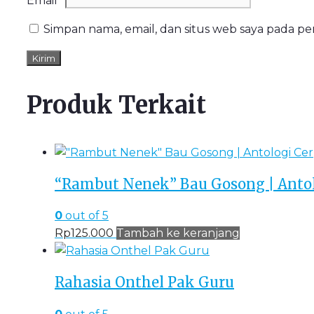
Email
*
Simpan nama, email, dan situs web saya pada p
Produk Terkait
“Rambut Nenek” Bau Gosong | Antol
0
out of 5
Rp
125.000
Tambah ke keranjang
Rahasia Onthel Pak Guru