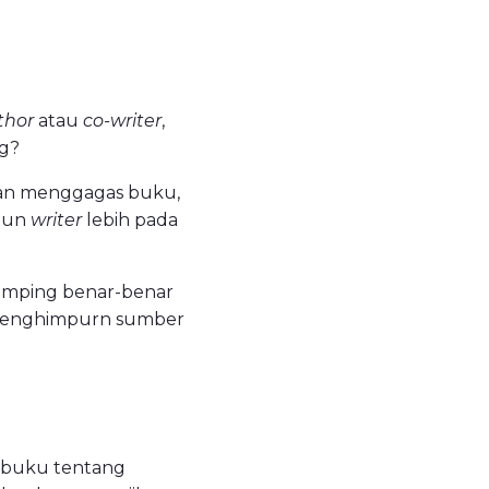
thor
atau
co-writer
,
ng?
an menggagas buku,
apun
writer
lebih pada
ndamping benar-benar
 menghimpurn sumber
 buku tentang