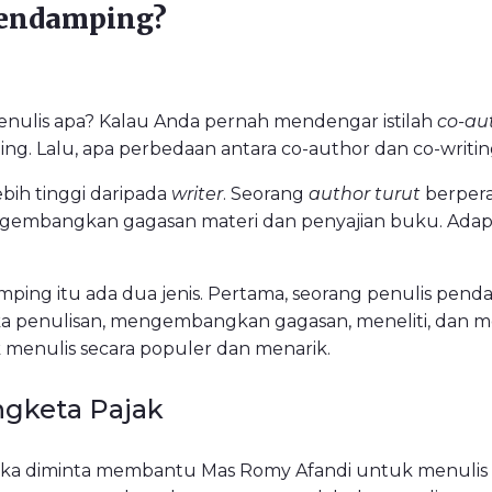
Pendamping?
enulis apa? Kalau Anda pernah mendengar istilah
co-au
ing. Lalu, apa perbedaan antara co-author dan co-writi
bih tinggi daripada
writer
. Seorang
author turut
berper
engembangkan gagasan materi dan penyajian buku. Ad
amping itu ada dua jenis. Pertama, seorang penulis pe
ka penulisan, mengembangkan gagasan, meneliti, dan
menulis secara populer dan menarik.
gketa Pajak
tika diminta membantu Mas Romy Afandi untuk menulis