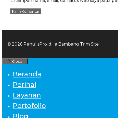
Simpan nama, email, dan situs web saya pada p
© 2026
PenulisPro.id | a
Bambang Trim
Site
Close
Beranda
Perihal
Layanan
Portofolio
Blog